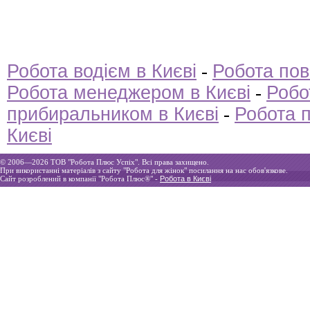
Робота водієм в Києві
-
Робота пов
Робота менеджером в Києві
-
Робо
прибиральником в Києві
-
Робота п
Києві
© 2006—2026 ТOВ "Робота Плюс Успіх". Всі права захищено.
При використанні матеріалів з сайту "Робота для жінок" посилання на нас обов'язкове.
Сайт розроблений в компанії "Робота Плюс®" -
Робота в Києві