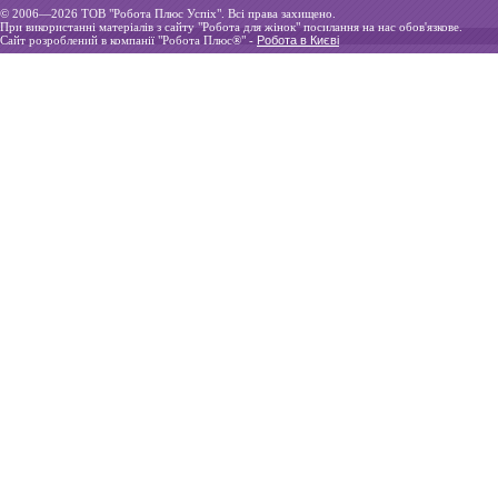
© 2006—2026 ТOВ "Робота Плюс Успіх". Всі права захищено.
При використанні матеріалів з сайту "Робота для жінок" посилання на нас обов'язкове.
Сайт розроблений в компанії "Робота Плюс®" -
Робота в Києві