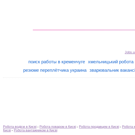
Jobs.u
поиск работы в кременчуге
хмельницький робота
резюме переплётчика украина
зварювальник вакансі
Робота водієм в Києві
-
Робота поваром в Києві
-
Робота продавцем в Києві
-
Робота 
Києві
-
Робота вантажником в Києві