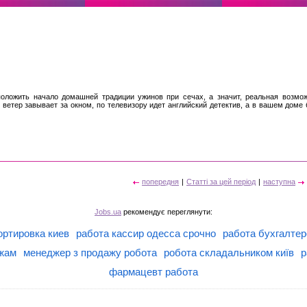
положить начало домашней традиции ужинов при сечах, а значит, реальная возм
 ветер завывает за окном, по телевизору идет английский детектив, а в вашем доме б
попередня
|
Статті за цей період
|
наступна
Jobs.ua
рекомендує переглянути:
ортировка киев
работа кассир одесса срочно
работа бухгалтер
ажам
менеджер з продажу робота
робота складальником київ
р
фармацевт работа