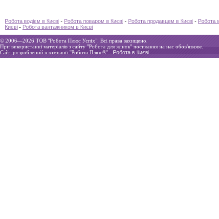
Робота водієм в Києві
-
Робота поваром в Києві
-
Робота продавцем в Києві
-
Робота 
Києві
-
Робота вантажником в Києві
© 2006—2026 ТOВ "Робота Плюс Успіх". Всі права захищено.
При використанні матеріалів з сайту "Робота для жінок" посилання на нас обов'язкове.
Сайт розроблений в компанії "Робота Плюс®" -
Робота в Києві