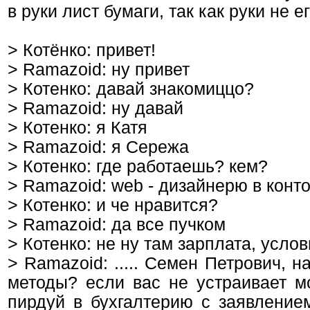
в руки лист бумаги, так как руки не ег
> Котёнко: привет!
> Ramazoid: ну привет
> Котенко: давай знакомиццо?
> Ramazoid: ну давай
> Котенко: я Катя
> Ramazoid: я Сережа
> Котенко: где работаешь? кем?
> Ramazoid: web - дизайнерю в конт
> Котенко: и че нравится?
> Ramazoid: да все пучком
> Котенко: не ну там зарплата, усло
> Ramazoid: ..... Семен Петрович, 
методы? если вас не устраивает мо
пирдуй в бухгалтерию с заявлением