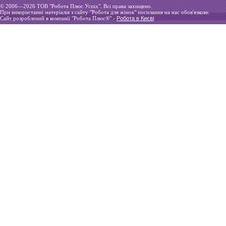
© 2006—2026 ТOВ "Робота Плюс Успіх". Всі права захищено.
При використанні матеріалів з сайту "Робота для жінок" посилання на нас обов'язкове.
Сайт розроблений в компанії "Робота Плюс®" -
Робота в Києві