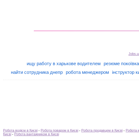
Jobs.u
ищу работу в харькове водителем
резюме покоївка
найти сотрудника днепр
робота менеджером
інструктор к
Робота водієм в Києві
-
Робота поваром в Києві
-
Робота продавцем в Києві
-
Робота 
Києві
-
Робота вантажником в Києві