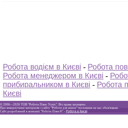
Робота водієм в Києві
-
Робота пов
Робота менеджером в Києві
-
Робо
прибиральником в Києві
-
Робота п
Києві
© 2006—2026 ТOВ "Робота Плюс Успіх". Всі права захищено.
При використанні матеріалів з сайту "Робота для жінок" посилання на нас обов'язкове.
Сайт розроблений в компанії "Робота Плюс®" -
Робота в Києві