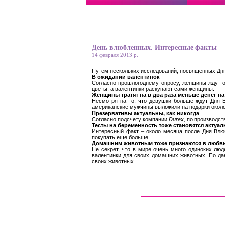
День влюбленных. Интересные факты
14 февраля 2013 р.
Путем нескольких исследований, посвященных Дню
В ожидании валентинок
Согласно прошлогоднему опросу, женщины ждут о
цветы, а валентинки раскупают сами женщины.
Женщины тратят на в два раза меньше денег 
Несмотря на то, что девушки больше ждут Дня В
американские мужчины выложили на подарки около 
Презервативы актуальны, как никогда
Согласно подсчету компании
Durex
, по производс
Тесты на беременность тоже становятся актуа
Интересный факт – около месяца после Дня Влюб
покупать еще больше.
Домашним животным тоже признаются в любв
Не секрет, что в мире очень много одиноких люде
валентинки для своих домашних животных. По да
своих животных.