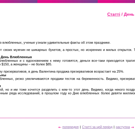
Статті
/ Ден
 влюбленных, ученые узнали удивительные факты об этом празднике.
т своих мужчин не шикарных букетов, а простых, но искренних и милых открыток.
на День Влюбленных
любленных и с вдохновением к нему готовятся, деньги все-таки приходится трати
$150, а женщины – не более $85.
тву презервативов, в день Валентина продажа презервативов возрастает на 25%.
льны
ленных, резко увеличиваются продажи тестов на беременность. Видимо, презерва
и
й, но и им тоже хочется разделить с кем-то этот день. Видимо, когда некого позд
нным ряда исследований, в прошлом году ко Дню влюбленных более девяти миллион
попередня
|
Статті за цей період
|
наступна