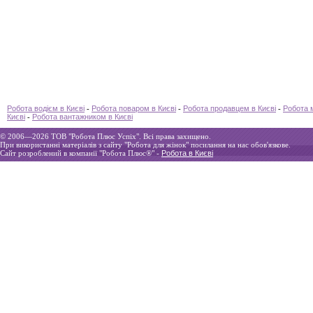
Робота водієм в Києві
-
Робота поваром в Києві
-
Робота продавцем в Києві
-
Робота 
Києві
-
Робота вантажником в Києві
© 2006—2026 ТOВ "Робота Плюс Успіх". Всі права захищено.
При використанні матеріалів з сайту "Робота для жінок" посилання на нас обов'язкове.
Сайт розроблений в компанії "Робота Плюс®" -
Робота в Києві