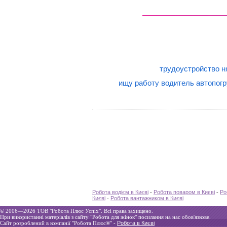
трудоустройство н
ищу работу водитель автопогр
Робота водієм в Києві
-
Робота поваром в Києві
-
Ро
Києві
-
Робота вантажником в Києві
© 2006—2026 ТOВ "Робота Плюс Успіх". Всі права захищено.
При використанні матеріалів з сайту "Робота для жінок" посилання на нас обов'язкове.
Сайт розроблений в компанії "Робота Плюс®" -
Робота в Києві