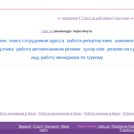
попередня
|
Статті за цей період
|
наступна
Jobs.ua
рекомендує переглянути:
яня
поиск сотрудников одесса
работа репортер киев
шиномонт
узчика
работа автомехаником резюме
кухар київ
резюме на с
ищу работу менеджера по туризму
бота продавцем в Києві
-
Робота менеджером в Києві
-
Робота касиром в Києві
-
Робота
Вакансії
|
Статті
|
Контакти
|
Мапа
Наші сайти:
Jobs.ua
|
Пропоную Роб
сайту
Training.