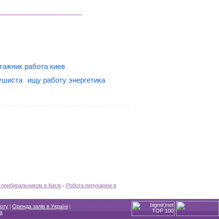
ажник работа киев
ушиста
ищу работу энергетика
 прибиральником в Києві
-
Робота перукарем в
оту
|
Оренда залів в Україні
|
ua