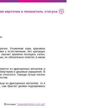
ая карточка и показатель статуса
и.
пречно. Ухоженная кожа, красивые
ими к естественным, без кричащих
 хватает времени посещать салон,
ые, он обязательно отметит, в каком
елаются из драгоценных металлов и
 бижутерию и дешевые украшения. В
е относится. Гораздо лучше носить
чества.
льцо из драгоценных металлов, то и
е, сам браслет должен подчеркивать
Источник:
"www.ladyboss.com.ua"