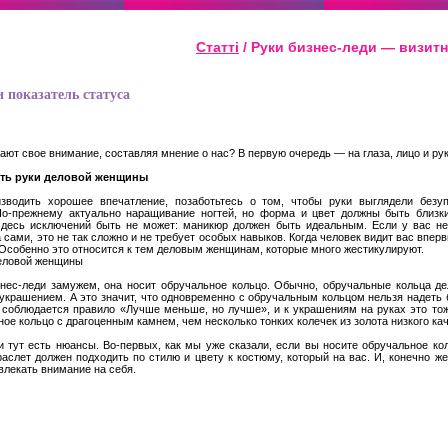
Статті
/ Руки бизнес-леди — визитн
 показатель статуса
ют свое внимание, составляя мнение о нас? В первую очередь — на глаза, лицо и рук
ть руки деловой женщины
зводить хорошее впечатление, позаботьтесь о том, чтобы руки выглядели безу
По-прежнему актуально наращивание ногтей, но форма и цвет должны быть близк
 Здесь исключений быть не может: маникюр должен быть идеальным. Если у вас не
сами, это не так сложно и не требует особых навыков. Когда человек видит вас вперв
 Особенно это относится к тем деловым женщинам, которые много жестикулируют.
деловой женщины
знес-леди замужем, она носит обручальное кольцо. Обычно, обручальные кольца д
крашением. А это значит, что одновременно с обручальным кольцом нельзя надеть
 соблюдается правило «Лучше меньше, но лучше», и к украшениям на руках это тож
ое кольцо с драгоценным камнем, чем несколько тонких колечек из золота низкого ка
и тут есть нюансы. Во-первых, как мы уже сказали, если вы носите обручальное ко
аслет должен подходить по стилю и цвету к костюму, который на вас. И, конечно ж
влекать внимание на себя.