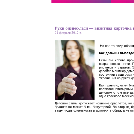
Руки бизнес-леди — визитная карточка и
21 февраля 2012 р.
Но на что люди обраща
Как должны выгляде
Если вы хотите прои
накрашенные ногти. 
рисунков и стразов.
делайте маникюр дома 
состоянии ваши руки.
Украшения на руках 
Как правило, если би
являются ювелирным у
деловом стиле всегда
одно красивое массивн
Деловой стиль допускает ношение браслетов, но 
браслет не может быть бижутерией. Во-вторых, бр
вашу индивидуальность и дополнять образ, а не от