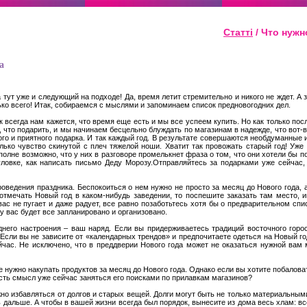
Статті
/ Что нужн
а
а тут уже и следующий на подходе! Да, время летит стремительно и никого не ждет. А
ько всего! Итак, собираемся с мыслями и запоминаем список предновогодних дел.
ак всегда нам кажется, что время еще есть и мы все успеем купить. Но как только пос
, что подарить, и мы начинаем бесцельно блуждать по магазинам в надежде, что вот-в
ого и приятного подарка. И так каждый год. В результате совершаются необдуманные 
лько чувство скинутой с плеч тяжелой ноши. Хватит так провожать старый год! Уже
олне возможно, что у них в разговоре промелькнет фраза о том, что они хотели бы п
уловке, как написать письмо Деду Морозу.Отправляйтесь за подарками уже сейчас,
оведения праздника. Беспокоиться о нем нужно не просто за месяц до Нового года,
отмечать Новый год в каком-нибудь заведении, то поспешите заказать там место, и
ас не пугает и даже радует, все равно позаботьтесь хотя бы о предварительном спис
 у вас будет все запланировано и организовано.
него настроения – ваш наряд. Если вы придерживаетесь традиций восточного горос
 Если вы не зависите от «календарных трендов» и предпочитаете одеться на Новый год
час. Не исключено, что в преддверии Нового года может не оказаться нужной вам 
не нужно накупать продуктов за месяц до Нового года. Однако если вы хотите побалова
есть смысл уже сейчас заняться его поисками по прилавкам магазинов?
но избавляться от долгов и старых вещей. Долги могут быть не только материальным
 дальше. А чтобы в вашей жизни всегда был порядок, вынесите из дома весь хлам: в