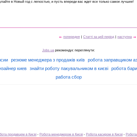
упайте в Новый год с легкостью, и пусть впереди вас ждет все только самое лучшее!
попередня
|
Статті за цей період
|
наступна
Jobs.ua
рекомендує переглянути:
нсии
резюме менеджера з продажів київ
робота заправщиком аз
изайнер киев
знайти роботу пакувальником в києві
робота бари
работа сбор
бота продавцем в Києві
-
Робота менеджером в Києві
-
Робота касиром в Києві
-
Робота