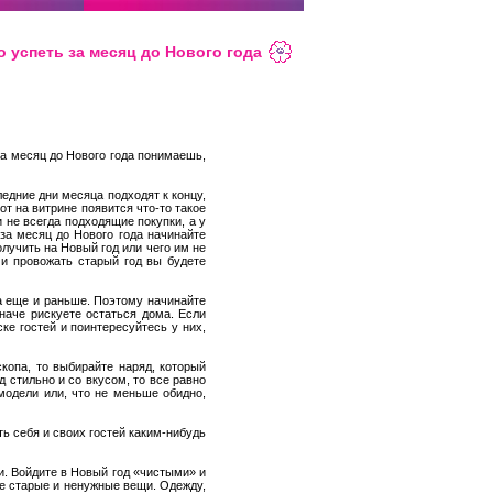
о успеть за месяц до Нового года
 за месяц до Нового года понимаешь,
ледние дни месяца подходят к концу,
от на витрине появится что-то такое
и не всегда подходящие покупки, а у
 за месяц до Нового года начинайте
олучить на Новый год или чего им не
 и провожать старый год вы будете
 а еще и раньше. Поэтому начинайте
наче рискуете остаться дома. Если
ке гостей и поинтересуйтесь у них,
копа, то выбирайте наряд, который
 стильно и со вкусом, то все равно
модели или, что не меньше обидно,
ть себя и своих гостей каким-нибудь
и. Войдите в Новый год «чистыми» и
се старые и ненужные вещи. Одежду,