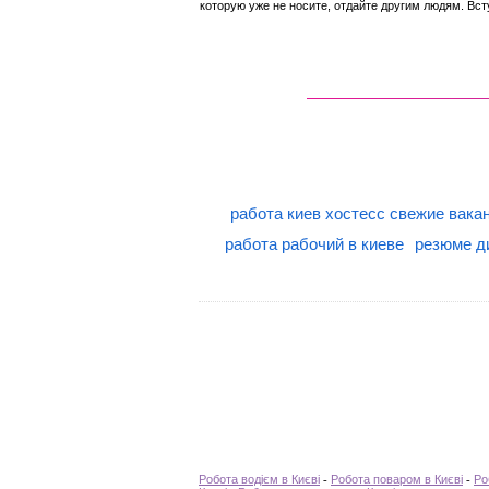
которую уже не носите, отдайте другим людям. Вст
работа киев хостесс свежие вака
работа рабочий в киеве
резюме д
Робота водієм в Києві
-
Робота поваром в Києві
-
Ро