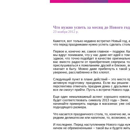
Что нужно успеть за месяц до Нового год
23 ноября 2012 р.
Кажется, вот только недавно встретил Новый год, 
что перед праздниками нужно успеть сделать стол
Первое и, конечно же, самое главное – подарки. К
мы вдруг понимаем, что у нас даже нет идей о том
эдакое, что точно подойдет в качестве оригинальн
вас вместо радости от приобретения сюрприза то
прислушиваться к пожеланиям друзей и близких, вп
хватает в быту. Можно даже прибегнуть к такой 
уверенно, расслабленно и без хлопот.
Следующий пункт в плане действий – это место пр
активную подготовку праздника. Если вы решили 
перспектива отмечать праздник дома с друзьями в
все ли смогут прийти. Пусть к встрече Нового года
Еще один немаловажный аспект хорошего новогод
будет соответствовать символу 2013 года – Змее.
начинайте примерять наряды в магазинах уже сей
подходящего размера.
Что касается праздничного стола, то, конечно же, 
редким деликатесом или напитком, то, возможно, 
И последнее. Перед наступлением Нового года нуж
ничем не обремененными – такой вы и будете жить