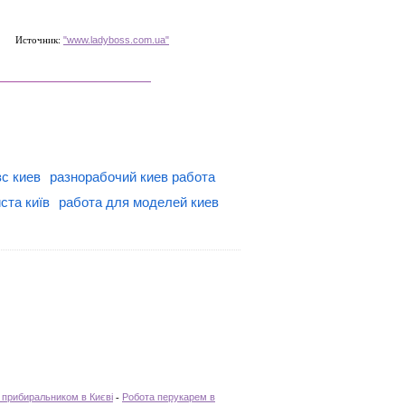
Источник:
"www.ladyboss.com.ua"
с киев
разнорабочий киев работа
ста київ
работа для моделей киев
 прибиральником в Києві
-
Робота перукарем в