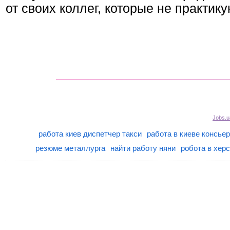
от своих коллег, которые не практик
Jobs.u
работа киев диспетчер такси
работа в киеве консье
резюме металлурга
найти работу няни
робота в херс