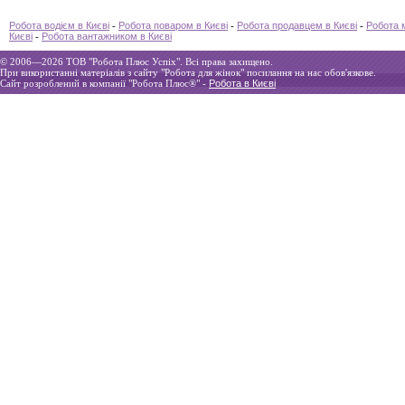
Робота водієм в Києві
-
Робота поваром в Києві
-
Робота продавцем в Києві
-
Робота 
Києві
-
Робота вантажником в Києві
© 2006—2026 ТOВ "Робота Плюс Успіх". Всі права захищено.
При використанні матеріалів з сайту "Робота для жінок" посилання на нас обов'язкове.
Сайт розроблений в компанії "Робота Плюс®" -
Робота в Києві