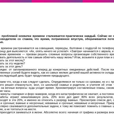
с проблемой нехватки времени сталкивается практически каждый. Сейчас не
ководителю со стажем, что время, потраченное впустую, оборачивается пот
ых.
времени растрачивается на совещания, перекуры, болтовню с подругой по телефону,
 концу дня выясняется: «Ах, опять ничего не успела!». «Завтра» начинается с аврала,
ение временем — призван решить сложные вопросы организации собственного врем
ать деятельность и тем самым облегчить нашу жизнь? Итак, возьмите в руки план и 
ать за этот месяц?
ать за эту неделю?
ать за этот день?
ядке: от запланированного вперед до конкретных ежедневных действий. После по
венных усилий будете видеть, как из самых мелких деталей вашей активности склад
 последующий день будет продуктивнее предыдущего.
аем что, когда и как следует сделать. Определяемся не только со сроками, но и с 
кто решил отмахнуться, мол, со школьной скамьи и родители, и учителя об этом т
 на вечные вопросы: куда уходит время. Хронометрируя составленные планы, сможе
ие часы.
минуты «запарки» и форс-мажоров, когда его катастрофически не хватает, а постоянн
боты играют немаловажную роль. 20% всех дел дают 80% всех результатов, 
ходят в эти 20%, и именно их относить к разряду важных. Просмотрев список дел, 
и срочные; важные и несрочные; неважные и срочные; неважные и несрочные. Прио
гулярно сваливаются дополнительные задачи, к тому же помогают помнить о главных 
ю, а не топтаться на месте.
приходится заниматься в жизни. Абсолютно всего: начиная от графика и размера внос