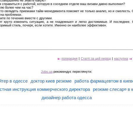
о совершенно не знаете какую?
к справиться с работой, которую в соседнем отделе ваш визави давно выполнил?
елю более чем на час?
что овладеть приемами тайм-менеджмента поможет не только анализ, но и смелость. 
 на проблемах.
ите по течению вместе с другими.
ят круто изменить ситуацию, а не «надежные» и легко достижимые. И последнее. 
торимый стиль, почерк, если хотите. Именно он наиболее эффективен.
попередня
|
Статті за цей період
|
наступна
Jobs.ua
рекомендує переглянути:
йтер в одессе
доктор киев резюме
работа фармацевтом в киев
стная инструкция коммерческого директора
резюме слесар¤ в 
дизайнер работа одесса