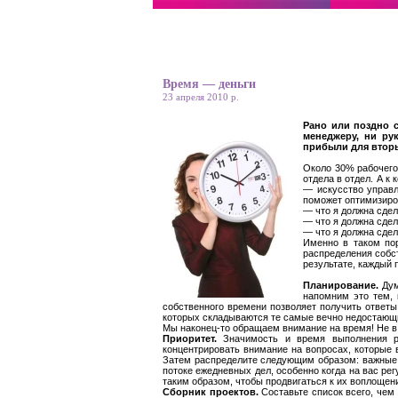
Время — деньги
23 апреля 2010 р.
Рано или поздно 
менеджеру, ни ру
прибыли для втор
Около 30% рабочего 
отдела в отдел. А к
— искусство управл
поможет оптимизиров
— что я должна сдел
— что я должна сдел
— что я должна сдел
Именно в таком пор
распределения собст
результате, каждый
Планирование.
Дум
напомним это тем, 
собственного времени позволяет получить ответы
которых складываются те самые вечно недостающ
Мы наконец-то обращаем внимание на время! Не в 
Приоритет.
Значимость и время выполнения ра
концентрировать внимание на вопросах, которые в
Затем распределите следующим образом: важные 
потоке ежедневных дел, особенно когда на вас ре
таким образом, чтобы продвигаться к их воплощени
Сборник проектов.
Составьте список всего, чем 