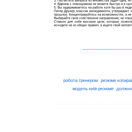
3. Пытаетесь выбрать из множества задач одну, н
4. Вдвоем с помощником не можете быстро и в сро
5. Вы задерживаетесь на работе хотя бы раз в нед
Питер Друкер, классик менеджмента, утверждает, 
прошлое. Концентрируйтесь на возможностях, а не
Выбирайте свое собственное направление, не плыв
Ставьте для себя высокие цели, которые позвол
исходите не из общих правил, а ищите свой непов
робота тренером
резюме копира
модель київ резюме
должно