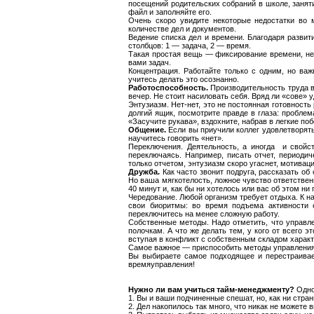
посещений родительских собраний в школе, занят
файл и заполняйте его.
Очень скоро увидите некоторые недостатки во м
количестве дел и документов.
Ведение списка дел и времени. Благодаря разви
столбцов: 1 — задача, 2 — время.
Такая простая вещь — фиксирование времени, нео
вами задач.
Концентрация. Работайте только с одним, но ва
учитесь делать это осознанно.
Работоспособность.
Производительность труда во
вечер. Не стоит насиловать себя. Вряд ли «сове»
Энтузиазм. Нет-нет, это не постоянная готовност
долгий ящик, посмотрите правде в глаза: пробле
«Засучите рукава», вздохните, набрав в легкие по
Общение.
Если вы приучили коллег удовлетворять
научитесь говорить «нет».
Переключения. Деятельность, а иногда и свойст
переключаясь. Например, писать отчет, периодич
только отчетом, энтузиазм скоро угаснет, мотиваци
Дружба.
Как часто звонит подруга, рассказать об
Но ваша мягкотелость, ложное чувство ответствен
40 минут и, как бы ни хотелось или вас об этом ни
Чередование. Любой организм требует отдыха. К н
свои биоритмы: во время подъема активности 
переключитесь на менее сложную работу.
Собственные методы. Надо отметить, что управл
полочкам. А что же делать тем, у кого от всего 
вступая в конфликт с собственным складом характ
Самое важное — приспособить методы управления
Вы выбираете самое подходящее и перестраивает
времяуправления!
Нужно ли вам учиться тайм-менеджменту?
Одноз
1. Вы и ваши подчиненные спешат, но, как ни стра
2. Дел накопилось так много, что никак не можете 