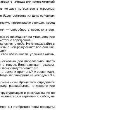
Заведите тетрадь или компьютерный
ов не даст потеряться в огромном
н будет состоять из двух основных
уальную презентацию стоящих перед
еля — способность переключаться,
пик ее приходится на утро, день или
ю статью перед сном.
напомнят о себе. Не откладывайте в
ысли о ней раздражают все больше.
адо!»
 свои обязанности, усложняя жизнь,
несколько дел параллельно, часто
 в тонусе. Если заняться, скажем,
 звонки подстегивают его.
ать о жизни приятель? А время идет.
Тогда запланируйте на «беседы» 30-
рывы и сон. Кроме того, определите
ада расслабьтесь, отдохните или
труктуризацию и раскладывание по
 оставаться в гармонии с собой, не
жно, вы изобретете свои принципы