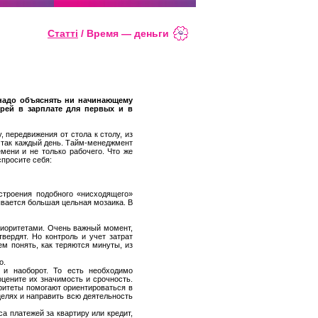
Статті
/ Время — деньги
 надо объяснять ни начинающему
ерей в зарплате для первых и в
 передвижения от стола к столу, из
 и так каждый день. Тайм-менеджмент
ени и не только рабочего. Что же
спросите себя:
строения подобного «нисходящего»
ывается большая цельная мозаика. В
приоритетами. Очень важный момент,
вердят. Но контроль и учет затрат
м понять, как теряются минуты, из
о.
и наоборот. То есть необходимо
оцените их значимость и срочность.
ритеты помогают ориентироваться в
целях и направить всю деятельность
а платежей за квартиру или кредит,