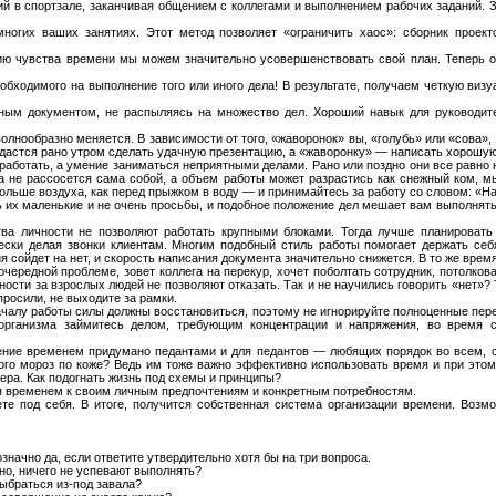
ий в спортзале, заканчивая общением с коллегами и выполнением рабочих заданий. 
ногих ваших занятиях. Этот метод позволяет «ограничить хаос»: сборник проект
тию чувства времени мы можем значительно усовершенствовать свой план. Теперь о
бходимого на выполнение того или иного дела! В результате, получаем четкую виз
жным документом, не распыляясь на множество дел. Хороший навык для руководит
лнообразно меняется. В зависимости от того, «жаворонок» вы, «голубь» или «сова», 
 удастся рано утром сделать удачную презентацию, а «жаворонку» — написать хорошу
ь работать, а умение заниматься неприятными делами. Рано или поздно они все равно 
ма не рассосется сама собой, а объем работы может разрастись как снежный ком, м
больше воздуха, как перед прыжком в воду — и принимайтесь за работу со словом: «Н
 их маленькие и не очень просьбы, и подобное положение дел мешает вам выполнять
ва личности не позволяют работать крупными блоками. Тогда лучше планировать 
ески делая звонки клиентам. Многим подобный стиль работы помогает держать себя
я сойдет на нет, и скорость написания документа значительно снижется. В то же время
 очередной проблеме, зовет коллега на перекур, хочет поболтать сотрудник, потолков
ности за взрослых людей не позволяют отказать. Так и не научились говорить «нет»? 
 просили, не выходите за рамки.
ачалу работы силы должны восстановиться, поэтому не игнорируйте полноценные пере
организма займитесь делом, требующим концентрации и напряжения, во время сп
ение временем придумано педантами и для педантов — любящих порядок во всем, с
этого мороз по коже? Ведь им тоже важно эффективно использовать время и при этом
ера. Как подогнать жизнь под схемы и принципы?
 временем к своим личным предпочтениям и конкретным потребностям.
е под себя. В итоге, получится собственная система организации времени. Возмо
начно да, если ответите утвердительно хотя бы на три вопроса.
нно, ничего не успевают выполнять?
выбраться из-под завала?